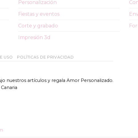
Personalización
Con
Fiestas y eventos
Env
Corte y grabado
For
Impresión 3d
DE USO
POLÍTICAS DE PRIVACIDAD
bujo nuestros artículos y regala Amor Personalizado.
 Canaria
om