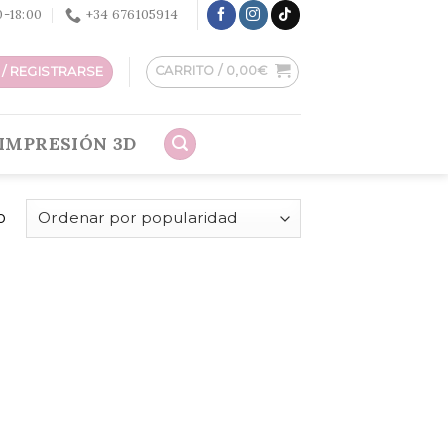
30-18:00
+34 676105914
CARRITO /
0,00
€
/ REGISTRARSE
IMPRESIÓN 3D
o