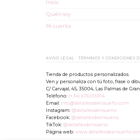
Inicio
Quién soy
Mi cuenta
AVISO LEGAL
TÉRMINOS Y CONDICIONES 
Tienda de productos personalizados.
Ven y personaliza con tú foto, frase o di
C/ Carvajal, 45, 35004, Las Palmas de Gran
Teléfono:
(+34) 676105914
Email:
info@detallesdeensueño.com
Instagram:
@detallesdensueno
Facebook:
@detallesdeensueno
TikTok:
@detallesdensueno
Página web:
www.detallesdeensueño.c