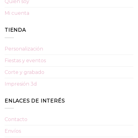
Quién soy
Mi cuenta
TIENDA
Personalización
Fiestas y eventos
Corte y grabado
Impresión 3d
ENLACES DE INTERÉS
Contacto
Envíos