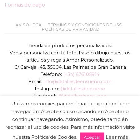
Formas de pago
AVISO LEGAL
TÉRMINOS Y CONDICIONES DE USO
POLÍTICAS DE PRIVACIDAD
Tienda de productos personalizados.
Ven y personaliza con tú foto, frase o dibujo nuestros
artículos y regala Amor Personalizado.
C/ Carvajal, 45, 35004, Las Palmas de Gran Canaria
Teléfono:
(+34) 676105914
Email:
info@detallesdeensueño.com
Instagram:
@detallesdensueno
Facebook:
@detallesdeensueno
TikTok:
@detallesdensueno
Utilizamos cookies para mejorar la experiencia de
Página web:
www.detallesdeensueño.com
navegación. Acepte su uso clicando en Aceptar o
continuar navegando. Asimismo, puede también
Copyright 2026 ©
DIGALOWEB.COM
rechazar el uso de cookies. Para más información visite
nuestra Política de Cookies.
Leer más
Aceptar