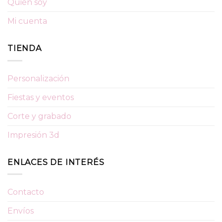
Quién soy
Mi cuenta
TIENDA
Personalización
Fiestas y eventos
Corte y grabado
Impresión 3d
ENLACES DE INTERÉS
Contacto
Envíos