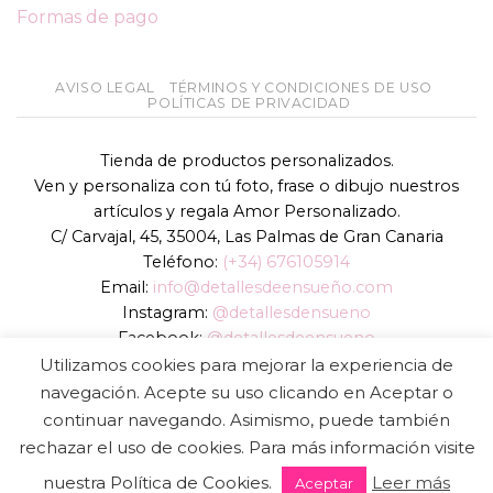
Formas de pago
AVISO LEGAL
TÉRMINOS Y CONDICIONES DE USO
POLÍTICAS DE PRIVACIDAD
Tienda de productos personalizados.
Ven y personaliza con tú foto, frase o dibujo nuestros
artículos y regala Amor Personalizado.
C/ Carvajal, 45, 35004, Las Palmas de Gran Canaria
Teléfono:
(+34) 676105914
Email:
info@detallesdeensueño.com
Instagram:
@detallesdensueno
Facebook:
@detallesdeensueno
TikTok:
@detallesdensueno
Utilizamos cookies para mejorar la experiencia de
Página web:
www.detallesdeensueño.com
navegación. Acepte su uso clicando en Aceptar o
continuar navegando. Asimismo, puede también
Copyright 2026 ©
DIGALOWEB.COM
rechazar el uso de cookies. Para más información visite
nuestra Política de Cookies.
Leer más
Aceptar