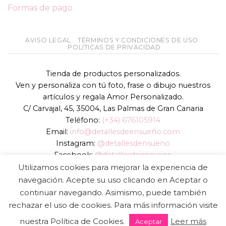
Formas de pago
AVISO LEGAL
TÉRMINOS Y CONDICIONES DE USO
POLÍTICAS DE PRIVACIDAD
Tienda de productos personalizados.
Ven y personaliza con tú foto, frase o dibujo nuestros
artículos y regala Amor Personalizado.
C/ Carvajal, 45, 35004, Las Palmas de Gran Canaria
Teléfono:
(+34) 676105914
Email:
info@detallesdeensueño.com
Instagram:
@detallesdensueno
Facebook:
@detallesdeensueno
TikTok:
@detallesdensueno
Utilizamos cookies para mejorar la experiencia de
Página web:
www.detallesdeensueño.com
navegación. Acepte su uso clicando en Aceptar o
continuar navegando. Asimismo, puede también
Copyright 2026 ©
DIGALOWEB.COM
rechazar el uso de cookies. Para más información visite
nuestra Política de Cookies.
Leer más
Aceptar