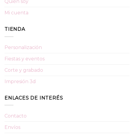
Quién soy
Mi cuenta
TIENDA
Personalización
Fiestas y eventos
Corte y grabado
Impresión 3d
ENLACES DE INTERÉS
Contacto
Envíos