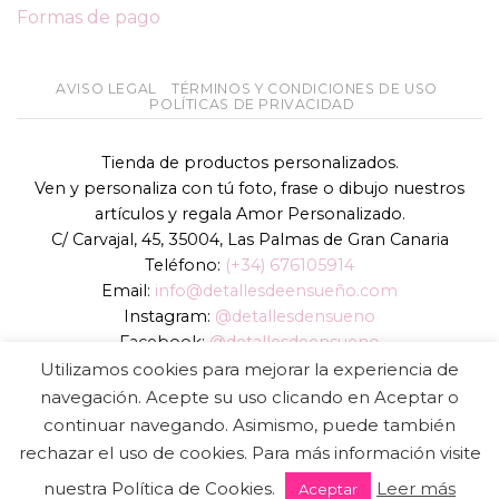
Formas de pago
AVISO LEGAL
TÉRMINOS Y CONDICIONES DE USO
POLÍTICAS DE PRIVACIDAD
Tienda de productos personalizados.
Ven y personaliza con tú foto, frase o dibujo nuestros
artículos y regala Amor Personalizado.
C/ Carvajal, 45, 35004, Las Palmas de Gran Canaria
Teléfono:
(+34) 676105914
Email:
info@detallesdeensueño.com
Instagram:
@detallesdensueno
Facebook:
@detallesdeensueno
TikTok:
@detallesdensueno
Utilizamos cookies para mejorar la experiencia de
Página web:
www.detallesdeensueño.com
navegación. Acepte su uso clicando en Aceptar o
continuar navegando. Asimismo, puede también
Copyright 2026 ©
DIGALOWEB.COM
rechazar el uso de cookies. Para más información visite
nuestra Política de Cookies.
Leer más
Aceptar