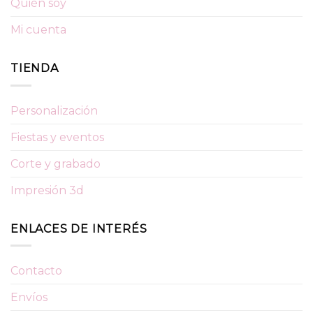
Quién soy
Mi cuenta
TIENDA
Personalización
Fiestas y eventos
Corte y grabado
Impresión 3d
ENLACES DE INTERÉS
Contacto
Envíos