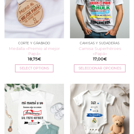
CORTE Y GRABADO
CAMISAS Y SUDADERAS
Medalla «Premio al mejor
Camisa Superhéroes
Papá»
«Papá»
18,75
€
17,00
€
SELECT OPTIONS
SELECCIONAR OPCIONES
Este
producto
tiene
múltiples
variantes.
Las
opciones
se
pueden
elegir