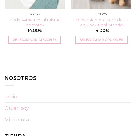
en
la
BODYS
BODYS
página
Body «Amamos al mismo
Body «Siempre seré de tu
de
hombre»
equipo» Real Madrid
producto
14,00
€
14,00
€
SELECCIONAR OPCIONES
SELECCIONAR OPCIONES
Este
Este
producto
producto
tiene
tiene
múltiples
múltiples
variantes.
variantes.
NOSOTROS
Las
Las
opciones
opciones
se
se
Inicio
pueden
pueden
elegir
elegir
Quién soy
en
en
la
la
Mi cuenta
página
página
de
de
producto
producto