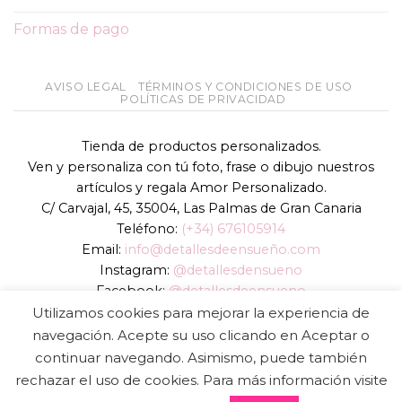
Formas de pago
AVISO LEGAL
TÉRMINOS Y CONDICIONES DE USO
POLÍTICAS DE PRIVACIDAD
Tienda de productos personalizados.
Ven y personaliza con tú foto, frase o dibujo nuestros
artículos y regala Amor Personalizado.
C/ Carvajal, 45, 35004, Las Palmas de Gran Canaria
Teléfono:
(+34) 676105914
Email:
info@detallesdeensueño.com
Instagram:
@detallesdensueno
Facebook:
@detallesdeensueno
TikTok:
@detallesdensueno
Utilizamos cookies para mejorar la experiencia de
Página web:
www.detallesdeensueño.com
navegación. Acepte su uso clicando en Aceptar o
continuar navegando. Asimismo, puede también
Copyright 2026 ©
DIGALOWEB.COM
rechazar el uso de cookies. Para más información visite