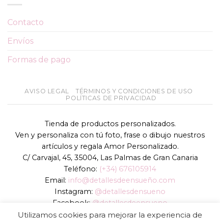
Contacto
Envíos
Formas de pago
AVISO LEGAL
TÉRMINOS Y CONDICIONES DE USO
POLÍTICAS DE PRIVACIDAD
Tienda de productos personalizados.
Ven y personaliza con tú foto, frase o dibujo nuestros
artículos y regala Amor Personalizado.
C/ Carvajal, 45, 35004, Las Palmas de Gran Canaria
Teléfono:
(+34) 676105914
Email:
info@detallesdeensueño.com
Instagram:
@detallesdensueno
Facebook:
@detallesdeensueno
TikTok:
@detallesdensueno
Utilizamos cookies para mejorar la experiencia de