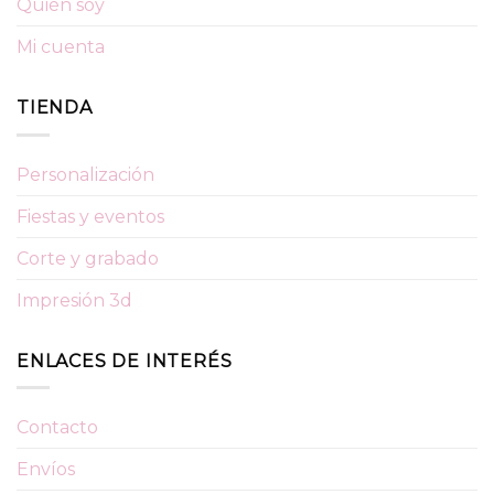
Quién soy
Mi cuenta
TIENDA
Personalización
Fiestas y eventos
Corte y grabado
Impresión 3d
ENLACES DE INTERÉS
Contacto
Envíos