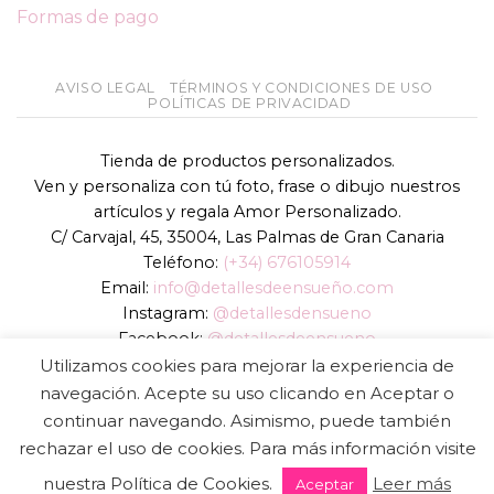
Formas de pago
AVISO LEGAL
TÉRMINOS Y CONDICIONES DE USO
POLÍTICAS DE PRIVACIDAD
Tienda de productos personalizados.
Ven y personaliza con tú foto, frase o dibujo nuestros
artículos y regala Amor Personalizado.
C/ Carvajal, 45, 35004, Las Palmas de Gran Canaria
Teléfono:
(+34) 676105914
Email:
info@detallesdeensueño.com
Instagram:
@detallesdensueno
Facebook:
@detallesdeensueno
TikTok:
@detallesdensueno
Utilizamos cookies para mejorar la experiencia de
Página web:
www.detallesdeensueño.com
navegación. Acepte su uso clicando en Aceptar o
continuar navegando. Asimismo, puede también
Copyright 2026 ©
DIGALOWEB.COM
rechazar el uso de cookies. Para más información visite
nuestra Política de Cookies.
Leer más
Aceptar