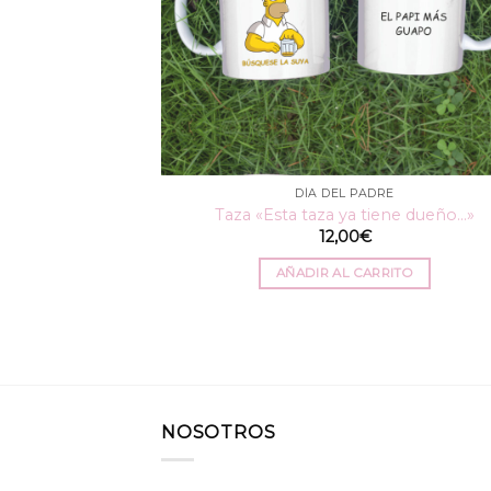
DÍA DEL PADRE
Taza «Esta taza ya tiene dueño…»
12,00
€
AÑADIR AL CARRITO
NOSOTROS