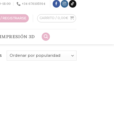
30-18:00
+34 676105914
CARRITO /
0,00
€
/ REGISTRARSE
IMPRESIÓN 3D
s