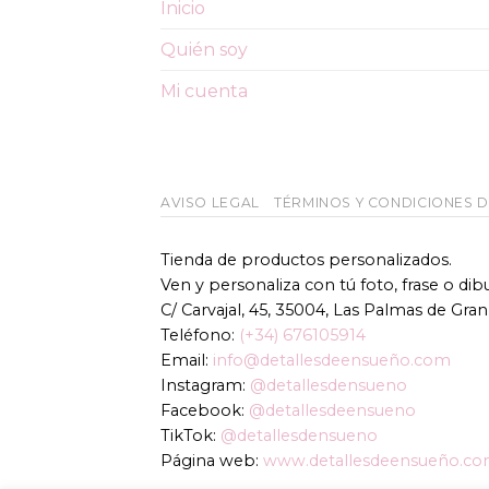
Inicio
Quién soy
Mi cuenta
AVISO LEGAL
TÉRMINOS Y CONDICIONES 
Tienda de productos personalizados.
Ven y personaliza con tú foto, frase o di
C/ Carvajal, 45, 35004, Las Palmas de Gran
Teléfono:
(+34) 676105914
Email:
info@detallesdeensueño.com
Instagram:
@detallesdensueno
Facebook:
@detallesdeensueno
TikTok:
@detallesdensueno
Página web:
www.detallesdeensueño.c