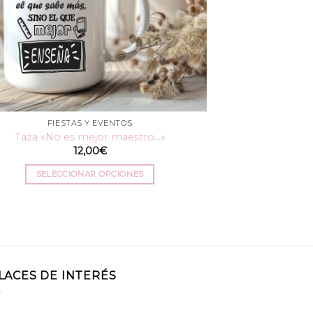
FIESTAS Y EVENTOS
Taza «No es mejor maestro…»
12,00
€
SELECCIONAR OPCIONES
Este
producto
tiene
múltiples
variantes.
Las
LACES DE INTERÉS
opciones
se