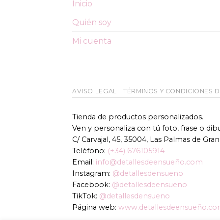
Inicio
Quién soy
Mi cuenta
AVISO LEGAL
TÉRMINOS Y CONDICIONES 
Tienda de productos personalizados.
Ven y personaliza con tú foto, frase o di
C/ Carvajal, 45, 35004, Las Palmas de Gran
Teléfono:
(+34) 676105914
Email:
info@detallesdeensueño.com
Instagram:
@detallesdensueno
Facebook:
@detallesdeensueno
TikTok:
@detallesdensueno
Página web:
www.detallesdeensueño.c