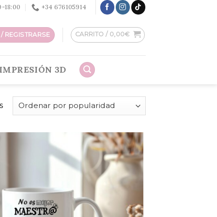
30-18:00
+34 676105914
CARRITO /
0,00
€
/ REGISTRARSE
IMPRESIÓN 3D
s