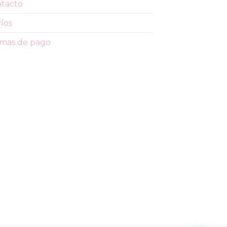
tacto
pueden
elegir
íos
en
la
mas de pago
página
de
producto