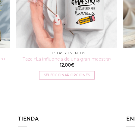
FIESTAS Y EVENTOS
ero
Taza «La influencia de una gran maestra»
12,00
€
SELECCIONAR OPCIONES
Este
producto
tiene
múltiples
variantes.
Las
TIENDA
EN
opciones
se