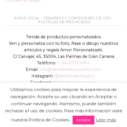
AVISO LEGAL
TÉRMINOS Y CONDICIONES DE USO
POLÍTICAS DE PRIVACIDAD
Tienda de productos personalizados.
Ven y personaliza con tú foto, frase o dibujo nuestros
artículos y regala Amor Personalizado.
C/ Carvajal, 45, 35004, Las Palmas de Gran Canaria
Teléfono:
(+34) 676105914
Email:
info@detallesdeensueño.com
Instagram:
@detallesdensueno
Facebook:
@detallesdeensueno
TikTok:
@detallesdensueno
Utilizamos cookies para mejorar la experiencia de
Página web:
www.detallesdeensueño.com
navegación. Acepte su uso clicando en Aceptar o
continuar navegando. Asimismo, puede también
Copyright 2026 ©
DIGALOWEB.COM
rechazar el uso de cookies. Para más información visite
nuestra Política de Cookies.
Leer más
Aceptar