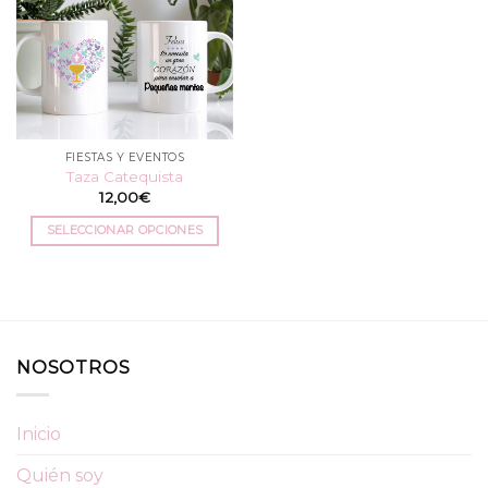
FIESTAS Y EVENTOS
Taza Catequista
12,00
€
SELECCIONAR OPCIONES
Este
producto
tiene
múltiples
variantes.
NOSOTROS
Las
opciones
se
Inicio
pueden
elegir
Quién soy
en