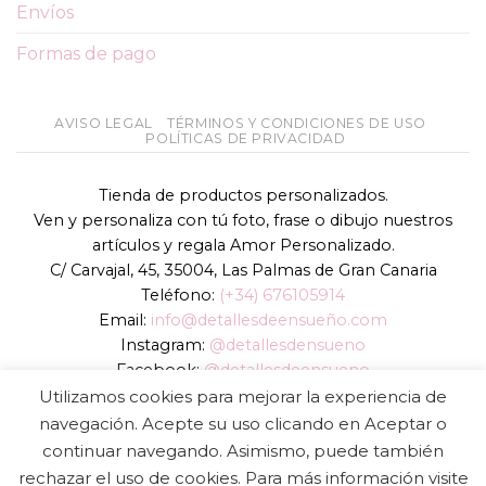
Envíos
Formas de pago
AVISO LEGAL
TÉRMINOS Y CONDICIONES DE USO
POLÍTICAS DE PRIVACIDAD
Tienda de productos personalizados.
Ven y personaliza con tú foto, frase o dibujo nuestros
artículos y regala Amor Personalizado.
C/ Carvajal, 45, 35004, Las Palmas de Gran Canaria
Teléfono:
(+34) 676105914
Email:
info@detallesdeensueño.com
Instagram:
@detallesdensueno
Facebook:
@detallesdeensueno
TikTok:
@detallesdensueno
Utilizamos cookies para mejorar la experiencia de
Página web:
www.detallesdeensueño.com
navegación. Acepte su uso clicando en Aceptar o
continuar navegando. Asimismo, puede también
Copyright 2026 ©
DIGALOWEB.COM
rechazar el uso de cookies. Para más información visite