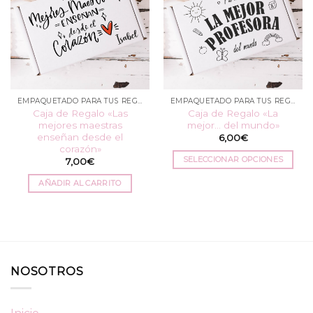
EMPAQUETADO PARA TUS REGALOS
EMPAQUETADO PARA TUS REGALOS
Caja de Regalo «Las
Caja de Regalo «La
mejores maestras
mejor… del mundo»
enseñan desde el
6,00
€
corazón»
SELECCIONAR OPCIONES
7,00
€
Este
AÑADIR AL CARRITO
producto
tiene
múltiples
variantes.
Las
opciones
NOSOTROS
se
pueden
elegir