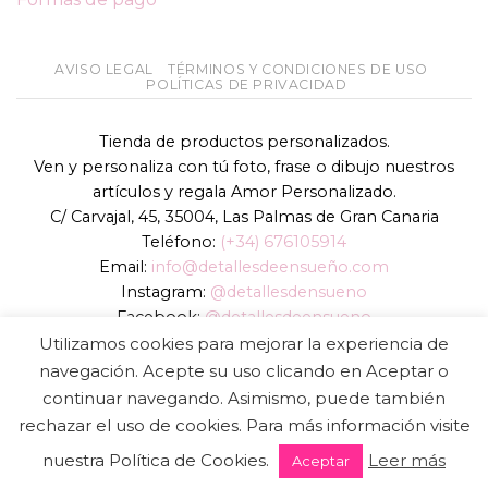
AVISO LEGAL
TÉRMINOS Y CONDICIONES DE USO
POLÍTICAS DE PRIVACIDAD
Tienda de productos personalizados.
Ven y personaliza con tú foto, frase o dibujo nuestros
artículos y regala Amor Personalizado.
C/ Carvajal, 45, 35004, Las Palmas de Gran Canaria
Teléfono:
(+34) 676105914
Email:
info@detallesdeensueño.com
Instagram:
@detallesdensueno
Facebook:
@detallesdeensueno
TikTok:
@detallesdensueno
Utilizamos cookies para mejorar la experiencia de
Página web:
www.detallesdeensueño.com
navegación. Acepte su uso clicando en Aceptar o
continuar navegando. Asimismo, puede también
Copyright 2026 ©
DIGALOWEB.COM
rechazar el uso de cookies. Para más información visite
nuestra Política de Cookies.
Leer más
Aceptar