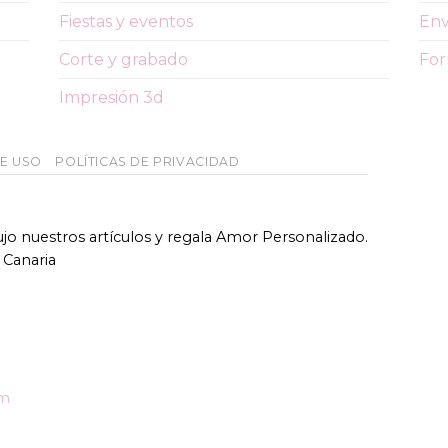
Fiestas y eventos
Env
Corte y grabado
For
Impresión 3d
DE USO
POLÍTICAS DE PRIVACIDAD
bujo nuestros artículos y regala Amor Personalizado.
 Canaria
om