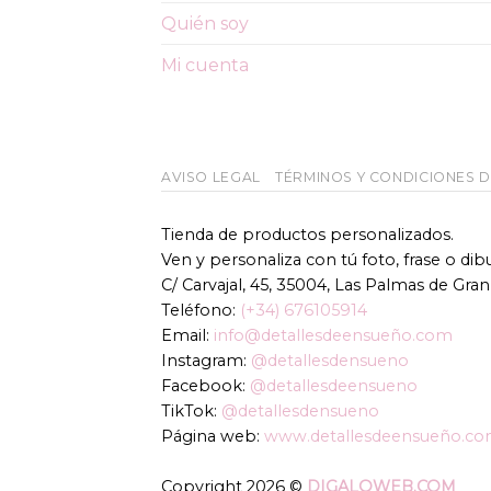
Quién soy
Mi cuenta
AVISO LEGAL
TÉRMINOS Y CONDICIONES 
Tienda de productos personalizados.
Ven y personaliza con tú foto, frase o di
C/ Carvajal, 45, 35004, Las Palmas de Gran
Teléfono:
(+34) 676105914
Email:
info@detallesdeensueño.com
Instagram:
@detallesdensueno
Facebook:
@detallesdeensueno
TikTok:
@detallesdensueno
Página web:
www.detallesdeensueño.c
Copyright 2026 ©
DIGALOWEB.COM