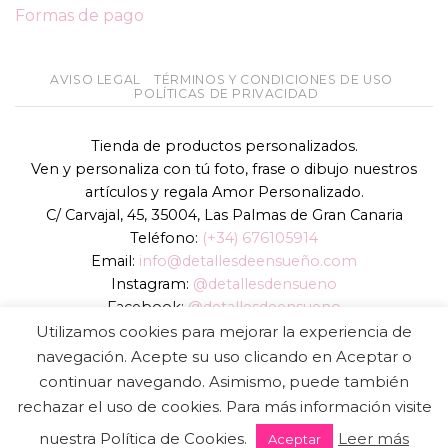
Formas de pago
AVISO LEGAL
TÉRMINOS Y CONDICIONES DE USO
POLÍTICAS DE PRIVACIDAD
Tienda de productos personalizados.
Ven y personaliza con tú foto, frase o dibujo nuestros
artículos y regala Amor Personalizado.
C/ Carvajal, 45, 35004, Las Palmas de Gran Canaria
Teléfono:
(+34) 676105914
Email:
info@detallesdeensueño.com
Instagram:
@detallesdensueno
Facebook:
@detallesdeensueno
TikTok:
@detallesdensueno
Utilizamos cookies para mejorar la experiencia de
Página web:
www.detallesdeensueño.com
navegación. Acepte su uso clicando en Aceptar o
continuar navegando. Asimismo, puede también
Copyright 2026 ©
DIGALOWEB.COM
rechazar el uso de cookies. Para más información visite
nuestra Política de Cookies.
Leer más
Aceptar