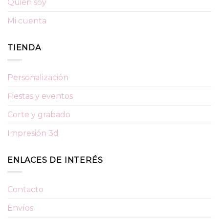
Quién soy
Mi cuenta
TIENDA
Personalización
Fiestas y eventos
Corte y grabado
Impresión 3d
ENLACES DE INTERÉS
Contacto
Envíos