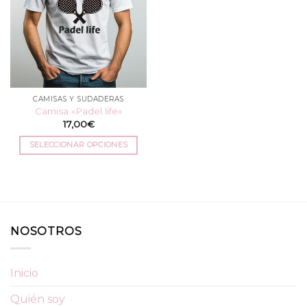
CAMISAS Y SUDADERAS
Camisa «Padel life»
17,00
€
SELECCIONAR OPCIONES
Este
producto
tiene
múltiples
variantes.
NOSOTROS
Las
opciones
se
Inicio
pueden
elegir
Quién soy
en