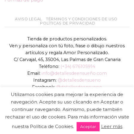
AVISO LEGAL
TÉRMINOS Y CONDICIONES DE USO
POLÍTICAS DE PRIVACIDAD
Tienda de productos personalizados.
Ven y personaliza con tú foto, frase o dibujo nuestros
artículos y regala Amor Personalizado.
C/ Carvajal, 45, 35004, Las Palmas de Gran Canaria
Teléfono:
(+34) 676105914
Email:
info@detallesdeensueño.com
Instagram:
@detallesdensueno
Facebook:
@detallesdeensueno
TikTok:
@detallesdensueno
Utilizamos cookies para mejorar la experiencia de
Página web:
www.detallesdeensueño.com
navegación. Acepte su uso clicando en Aceptar o
continuar navegando. Asimismo, puede también
Copyright 2026 ©
DIGALOWEB.COM
rechazar el uso de cookies. Para más información visite
nuestra Política de Cookies.
Leer más
Aceptar