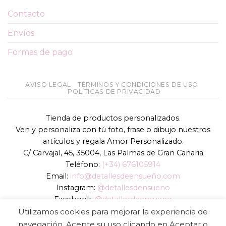
Contacto
Envíos
Formas de pago
AVISO LEGAL
TÉRMINOS Y CONDICIONES DE USO
POLÍTICAS DE PRIVACIDAD
Tienda de productos personalizados.
Ven y personaliza con tú foto, frase o dibujo nuestros
artículos y regala Amor Personalizado.
C/ Carvajal, 45, 35004, Las Palmas de Gran Canaria
Teléfono:
(+34) 676105914
Email:
info@detallesdeensueño.com
Instagram:
@detallesdensueno
Facebook:
@detallesdeensueno
TikTok:
@detallesdensueno
Utilizamos cookies para mejorar la experiencia de
Página web:
www.detallesdeensueño.com
navegación. Acepte su uso clicando en Aceptar o