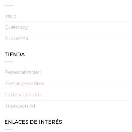
Inicio
Quién soy
Mi cuenta
TIENDA
Personalización
Fiestas y eventos
Corte y grabado
Impresión 3d
ENLACES DE INTERÉS