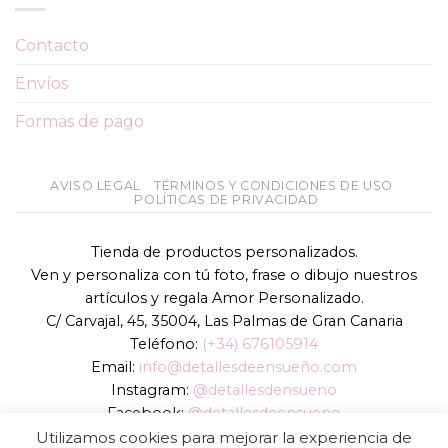
Contacto
Envíos
Formas de pago
AVISO LEGAL
TÉRMINOS Y CONDICIONES DE USO
POLÍTICAS DE PRIVACIDAD
Tienda de productos personalizados.
Ven y personaliza con tú foto, frase o dibujo nuestros
artículos y regala Amor Personalizado.
C/ Carvajal, 45, 35004, Las Palmas de Gran Canaria
Teléfono:
(+34) 676105914
Email:
info@detallesdeensueño.com
Instagram:
@detallesdensueno
Facebook:
@detallesdeensueno
TikTok:
@detallesdensueno
Utilizamos cookies para mejorar la experiencia de