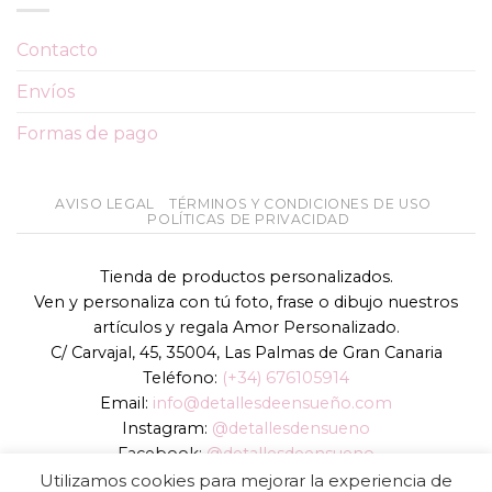
Contacto
Envíos
Formas de pago
AVISO LEGAL
TÉRMINOS Y CONDICIONES DE USO
POLÍTICAS DE PRIVACIDAD
Tienda de productos personalizados.
Ven y personaliza con tú foto, frase o dibujo nuestros
artículos y regala Amor Personalizado.
C/ Carvajal, 45, 35004, Las Palmas de Gran Canaria
Teléfono:
(+34) 676105914
Email:
info@detallesdeensueño.com
Instagram:
@detallesdensueno
Facebook:
@detallesdeensueno
TikTok:
@detallesdensueno
Utilizamos cookies para mejorar la experiencia de