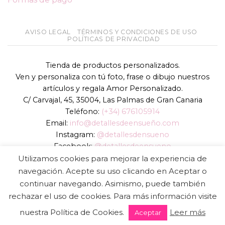
AVISO LEGAL
TÉRMINOS Y CONDICIONES DE USO
POLÍTICAS DE PRIVACIDAD
Tienda de productos personalizados.
Ven y personaliza con tú foto, frase o dibujo nuestros
artículos y regala Amor Personalizado.
C/ Carvajal, 45, 35004, Las Palmas de Gran Canaria
Teléfono:
(+34) 676105914
Email:
info@detallesdeensueño.com
Instagram:
@detallesdensueno
Facebook:
@detallesdeensueno
TikTok:
@detallesdensueno
Utilizamos cookies para mejorar la experiencia de
Página web:
www.detallesdeensueño.com
navegación. Acepte su uso clicando en Aceptar o
continuar navegando. Asimismo, puede también
Copyright 2026 ©
DIGALOWEB.COM
rechazar el uso de cookies. Para más información visite
nuestra Política de Cookies.
Leer más
Aceptar