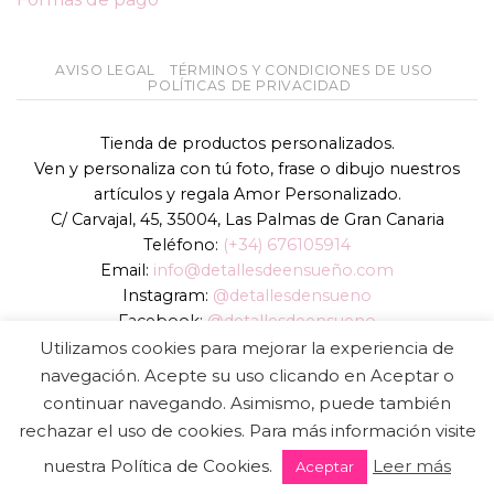
AVISO LEGAL
TÉRMINOS Y CONDICIONES DE USO
POLÍTICAS DE PRIVACIDAD
Tienda de productos personalizados.
Ven y personaliza con tú foto, frase o dibujo nuestros
artículos y regala Amor Personalizado.
C/ Carvajal, 45, 35004, Las Palmas de Gran Canaria
Teléfono:
(+34) 676105914
Email:
info@detallesdeensueño.com
Instagram:
@detallesdensueno
Facebook:
@detallesdeensueno
TikTok:
@detallesdensueno
Utilizamos cookies para mejorar la experiencia de
Página web:
www.detallesdeensueño.com
navegación. Acepte su uso clicando en Aceptar o
continuar navegando. Asimismo, puede también
Copyright 2026 ©
DIGALOWEB.COM
rechazar el uso de cookies. Para más información visite
nuestra Política de Cookies.
Leer más
Aceptar