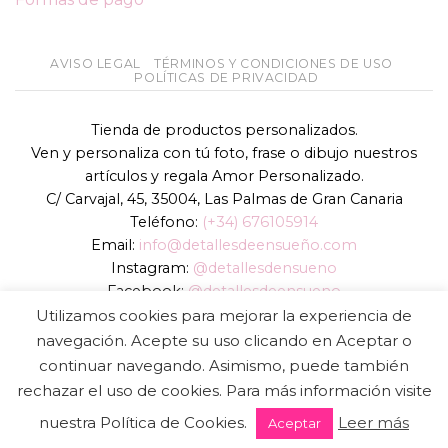
AVISO LEGAL
TÉRMINOS Y CONDICIONES DE USO
POLÍTICAS DE PRIVACIDAD
Tienda de productos personalizados.
Ven y personaliza con tú foto, frase o dibujo nuestros
artículos y regala Amor Personalizado.
C/ Carvajal, 45, 35004, Las Palmas de Gran Canaria
Teléfono:
(+34) 676105914
Email:
info@detallesdeensueño.com
Instagram:
@detallesdensueno
Facebook:
@detallesdeensueno
TikTok:
@detallesdensueno
Utilizamos cookies para mejorar la experiencia de
Página web:
www.detallesdeensueño.com
navegación. Acepte su uso clicando en Aceptar o
continuar navegando. Asimismo, puede también
Copyright 2026 ©
DIGALOWEB.COM
rechazar el uso de cookies. Para más información visite
nuestra Política de Cookies.
Leer más
Aceptar