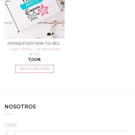
EMPAQUETADO PARA TUS REGALOS
Caja «Profe… te mereces
el 10»
7,00
€
SELECT OPTIONS
NOSOTROS
Inicio