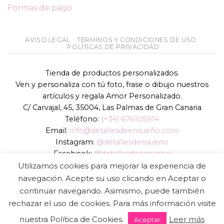
Formas de pago
AVISO LEGAL
TÉRMINOS Y CONDICIONES DE USO
POLÍTICAS DE PRIVACIDAD
Tienda de productos personalizados.
Ven y personaliza con tú foto, frase o dibujo nuestros
artículos y regala Amor Personalizado.
C/ Carvajal, 45, 35004, Las Palmas de Gran Canaria
Teléfono:
(+34) 676105914
Email:
info@detallesdeensueño.com
Instagram:
@detallesdensueno
Facebook:
@detallesdeensueno
TikTok:
@detallesdensueno
Utilizamos cookies para mejorar la experiencia de
Página web:
www.detallesdeensueño.com
navegación. Acepte su uso clicando en Aceptar o
continuar navegando. Asimismo, puede también
Copyright 2026 ©
DIGALOWEB.COM
rechazar el uso de cookies. Para más información visite
nuestra Política de Cookies.
Leer más
Aceptar