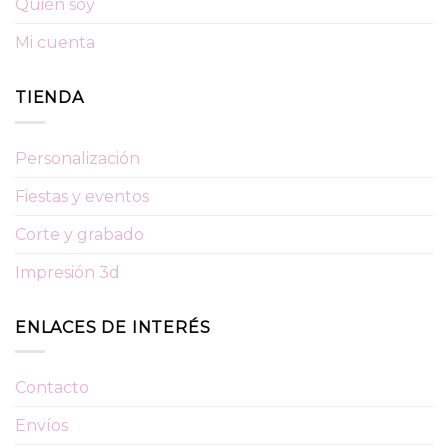
Quién soy
Mi cuenta
TIENDA
Personalización
Fiestas y eventos
Corte y grabado
Impresión 3d
ENLACES DE INTERÉS
Contacto
Envíos