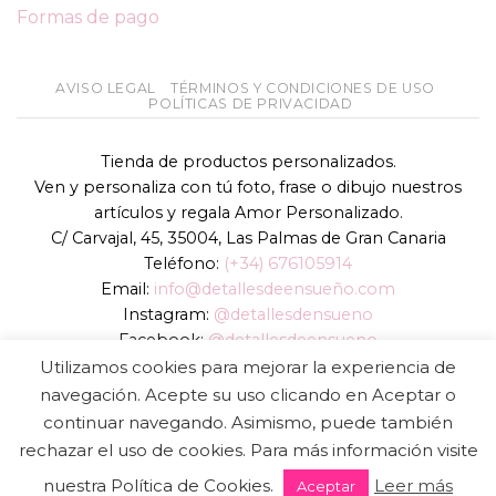
Formas de pago
AVISO LEGAL
TÉRMINOS Y CONDICIONES DE USO
POLÍTICAS DE PRIVACIDAD
Tienda de productos personalizados.
Ven y personaliza con tú foto, frase o dibujo nuestros
artículos y regala Amor Personalizado.
C/ Carvajal, 45, 35004, Las Palmas de Gran Canaria
Teléfono:
(+34) 676105914
Email:
info@detallesdeensueño.com
Instagram:
@detallesdensueno
Facebook:
@detallesdeensueno
TikTok:
@detallesdensueno
Utilizamos cookies para mejorar la experiencia de
Página web:
www.detallesdeensueño.com
navegación. Acepte su uso clicando en Aceptar o
continuar navegando. Asimismo, puede también
Copyright 2026 ©
DIGALOWEB.COM
rechazar el uso de cookies. Para más información visite
nuestra Política de Cookies.
Leer más
Aceptar