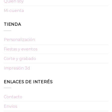
Quién soy
Mi cuenta
TIENDA
Personalización
Fiestas y eventos
Corte y grabado
Impresión 3d
ENLACES DE INTERÉS
Contacto
Envíos