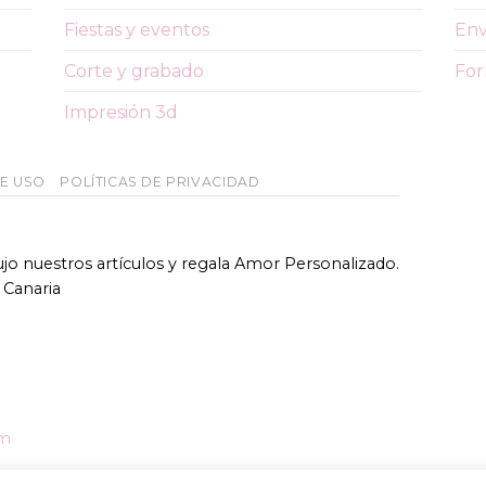
Fiestas y eventos
Env
Corte y grabado
For
Impresión 3d
DE USO
POLÍTICAS DE PRIVACIDAD
bujo nuestros artículos y regala Amor Personalizado.
 Canaria
om