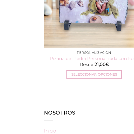
PERSONALIZACIÓN
Pizarra de Piedra Personalizada con Fo
Desde
21,00
€
SELECCIONAR OPCIONES
Este
producto
tiene
múltiples
variantes.
NOSOTROS
Las
opciones
se
Inicio