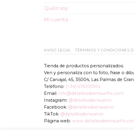
pueden
Quién soy
elegir
en
Mi cuenta
la
página
de
producto
AVISO LEGAL
TÉRMINOS Y CONDICIONES 
Tienda de productos personalizados.
Ven y personaliza con tú foto, frase o di
C/ Carvajal, 45, 35004, Las Palmas de Gran
Teléfono:
(+34) 676105914
Email:
info@detallesdeensueño.com
Instagram:
@detallesdensueno
Facebook:
@detallesdeensueno
TikTok:
@detallesdensueno
Página web:
www.detallesdeensueño.c