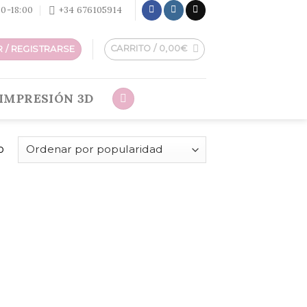
:30-18:00
+34 676105914
CARRITO /
0,00
€
 / REGISTRARSE
IMPRESIÓN 3D
o