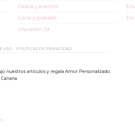
Fiestas y eventos
Env
Corte y grabado
For
Impresión 3d
DE USO
POLÍTICAS DE PRIVACIDAD
bujo nuestros artículos y regala Amor Personalizado.
 Canaria
om