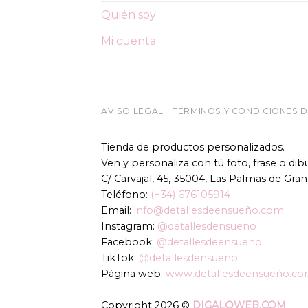
Quién soy
Mi cuenta
AVISO LEGAL
TÉRMINOS Y CONDICIONES 
Tienda de productos personalizados.
Ven y personaliza con tú foto, frase o di
C/ Carvajal, 45, 35004, Las Palmas de Gran
Teléfono:
(+34) 676105914
Email:
info@detallesdeensueño.com
Instagram:
@detallesdensueno
Facebook:
@detallesdeensueno
TikTok:
@detallesdensueno
Página web:
www.detallesdeensueño.c
Copyright 2026 ©
DIGALOWEB.COM