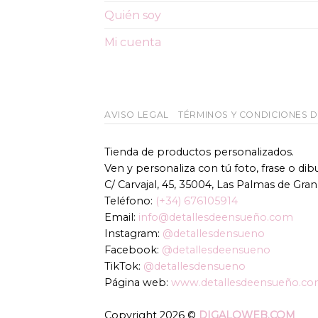
Quién soy
Mi cuenta
AVISO LEGAL
TÉRMINOS Y CONDICIONES 
Tienda de productos personalizados.
Ven y personaliza con tú foto, frase o di
C/ Carvajal, 45, 35004, Las Palmas de Gran
Teléfono:
(+34) 676105914
Email:
info@detallesdeensueño.com
Instagram:
@detallesdensueno
Facebook:
@detallesdeensueno
TikTok:
@detallesdensueno
Página web:
www.detallesdeensueño.c
Copyright 2026 ©
DIGALOWEB.COM