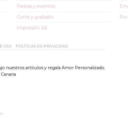
Fiestas y eventos
Env
Corte y grabado
For
Impresión 3d
DE USO
POLÍTICAS DE PRIVACIDAD
bujo nuestros artículos y regala Amor Personalizado.
 Canaria
om