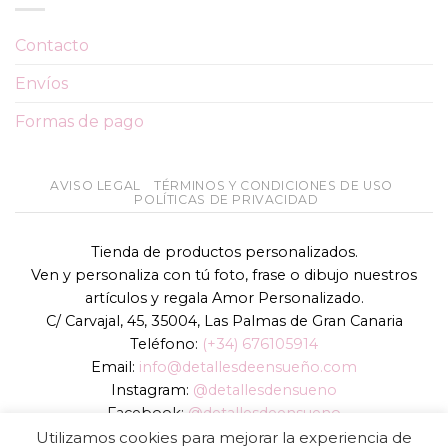
Contacto
Envíos
Formas de pago
AVISO LEGAL
TÉRMINOS Y CONDICIONES DE USO
POLÍTICAS DE PRIVACIDAD
Tienda de productos personalizados.
Ven y personaliza con tú foto, frase o dibujo nuestros
artículos y regala Amor Personalizado.
C/ Carvajal, 45, 35004, Las Palmas de Gran Canaria
Teléfono:
(+34) 676105914
Email:
info@detallesdeensueño.com
Instagram:
@detallesdensueno
Facebook:
@detallesdeensueno
TikTok:
@detallesdensueno
Utilizamos cookies para mejorar la experiencia de