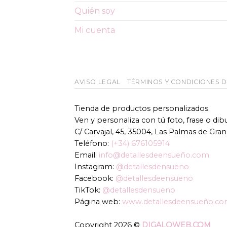
Quién soy
Mi cuenta
AVISO LEGAL
TÉRMINOS Y CONDICIONES 
Tienda de productos personalizados.
Ven y personaliza con tú foto, frase o di
C/ Carvajal, 45, 35004, Las Palmas de Gran
Teléfono:
(+34) 676105914
Email:
info@detallesdeensueño.com
Instagram:
@detallesdensueno
Facebook:
@detallesdeensueno
TikTok:
@detallesdensueno
Página web:
www.detallesdeensueño.c
Copyright 2026 ©
DIGALOWEB.COM