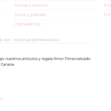
Fiestas y eventos
Env
Corte y grabado
For
Impresión 3d
DE USO
POLÍTICAS DE PRIVACIDAD
bujo nuestros artículos y regala Amor Personalizado.
 Canaria
om