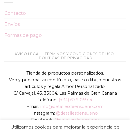
Contacto
Envíos
Formas de pago
AVISO LEGAL
TÉRMINOS Y CONDICIONES DE USO
POLÍTICAS DE PRIVACIDAD
Tienda de productos personalizados.
Ven y personaliza con tú foto, frase o dibujo nuestros
artículos y regala Amor Personalizado.
C/ Carvajal, 45, 35004, Las Palmas de Gran Canaria
Teléfono:
(+34) 676105914
Email:
info@detallesdeensueño.com
Instagram:
@detallesdensueno
Facebook:
@detallesdeensueno
TikTok:
@detallesdensueno
Utilizamos cookies para mejorar la experiencia de