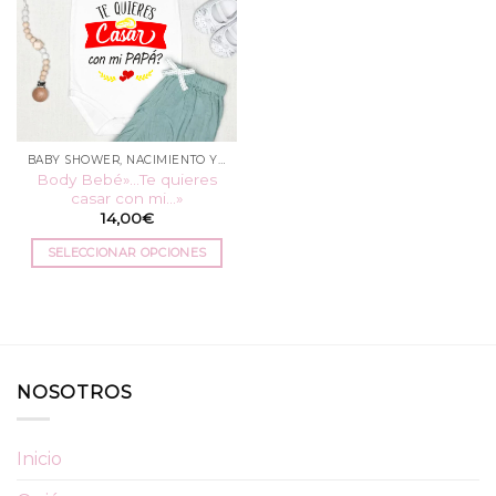
BABY SHOWER, NACIMIENTO Y BAUTIZO
Body Bebé»…Te quieres
casar con mi…»
14,00
€
SELECCIONAR OPCIONES
Este
producto
tiene
múltiples
variantes.
NOSOTROS
Las
opciones
se
Inicio
pueden
elegir