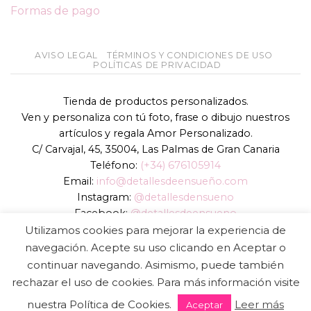
Formas de pago
AVISO LEGAL
TÉRMINOS Y CONDICIONES DE USO
POLÍTICAS DE PRIVACIDAD
Tienda de productos personalizados.
Ven y personaliza con tú foto, frase o dibujo nuestros
artículos y regala Amor Personalizado.
C/ Carvajal, 45, 35004, Las Palmas de Gran Canaria
Teléfono:
(+34) 676105914
Email:
info@detallesdeensueño.com
Instagram:
@detallesdensueno
Facebook:
@detallesdeensueno
TikTok:
@detallesdensueno
Utilizamos cookies para mejorar la experiencia de
Página web:
www.detallesdeensueño.com
navegación. Acepte su uso clicando en Aceptar o
continuar navegando. Asimismo, puede también
Copyright 2026 ©
DIGALOWEB.COM
rechazar el uso de cookies. Para más información visite
nuestra Política de Cookies.
Leer más
Aceptar