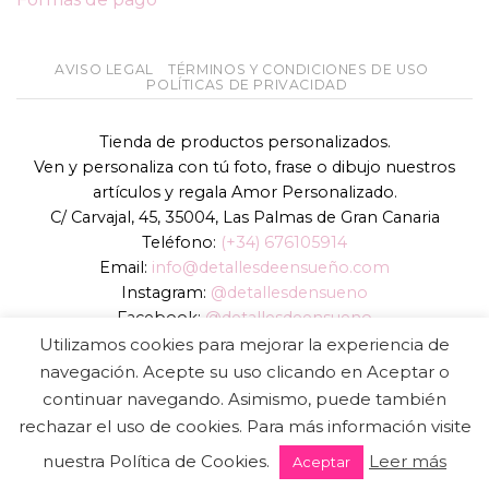
AVISO LEGAL
TÉRMINOS Y CONDICIONES DE USO
POLÍTICAS DE PRIVACIDAD
Tienda de productos personalizados.
Ven y personaliza con tú foto, frase o dibujo nuestros
artículos y regala Amor Personalizado.
C/ Carvajal, 45, 35004, Las Palmas de Gran Canaria
Teléfono:
(+34) 676105914
Email:
info@detallesdeensueño.com
Instagram:
@detallesdensueno
Facebook:
@detallesdeensueno
TikTok:
@detallesdensueno
Utilizamos cookies para mejorar la experiencia de
Página web:
www.detallesdeensueño.com
navegación. Acepte su uso clicando en Aceptar o
continuar navegando. Asimismo, puede también
Copyright 2026 ©
DIGALOWEB.COM
rechazar el uso de cookies. Para más información visite
nuestra Política de Cookies.
Leer más
Aceptar