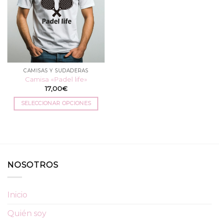
CAMISAS Y SUDADERAS
Camisa «Padel life»
17,00
€
SELECCIONAR OPCIONES
Este
producto
tiene
múltiples
variantes.
NOSOTROS
Las
opciones
se
Inicio
pueden
elegir
Quién soy
en