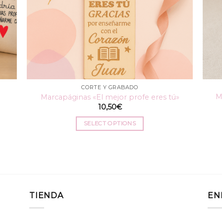
CORTE Y GRABADO
M
Marcapáginas «El mejor profe eres tú»
10,50
€
SELECT OPTIONS
TIENDA
EN