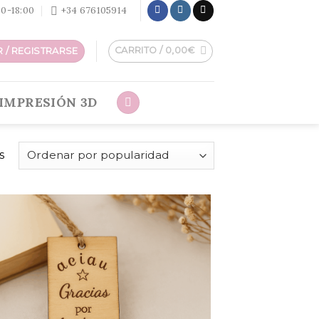
:30-18:00
+34 676105914
CARRITO /
0,00
€
 / REGISTRARSE
IMPRESIÓN 3D
s