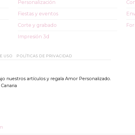
Personalización
Con
Fiestas y eventos
Env
Corte y grabado
For
Impresión 3d
DE USO
POLÍTICAS DE PRIVACIDAD
bujo nuestros artículos y regala Amor Personalizado.
 Canaria
om