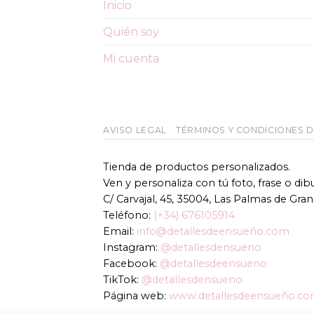
Inicio
Quién soy
Mi cuenta
AVISO LEGAL
TÉRMINOS Y CONDICIONES 
Tienda de productos personalizados.
Ven y personaliza con tú foto, frase o di
C/ Carvajal, 45, 35004, Las Palmas de Gran
Teléfono:
(+34) 676105914
Email:
info@detallesdeensueño.com
Instagram:
@detallesdensueno
Facebook:
@detallesdeensueno
TikTok:
@detallesdensueno
Página web:
www.detallesdeensueño.c