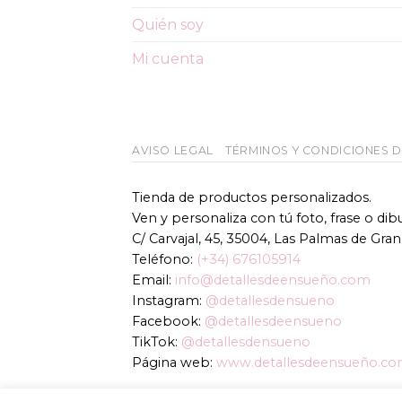
Quién soy
Mi cuenta
AVISO LEGAL
TÉRMINOS Y CONDICIONES 
Tienda de productos personalizados.
Ven y personaliza con tú foto, frase o di
C/ Carvajal, 45, 35004, Las Palmas de Gran
Teléfono:
(+34) 676105914
Email:
info@detallesdeensueño.com
Instagram:
@detallesdensueno
Facebook:
@detallesdeensueno
TikTok:
@detallesdensueno
Página web:
www.detallesdeensueño.c