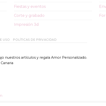
Fiestas y eventos
Env
Corte y grabado
For
Impresión 3d
DE USO
POLÍTICAS DE PRIVACIDAD
bujo nuestros artículos y regala Amor Personalizado.
 Canaria
om