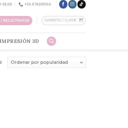
30-18:00
+34 676105914
CARRITO /
0,00
€
/ REGISTRARSE
IMPRESIÓN 3D
o