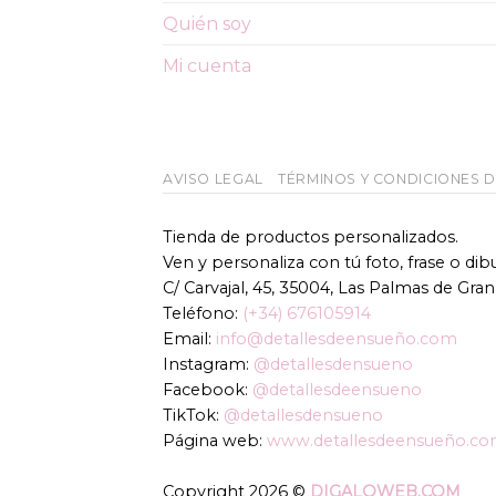
Quién soy
Mi cuenta
AVISO LEGAL
TÉRMINOS Y CONDICIONES 
Tienda de productos personalizados.
Ven y personaliza con tú foto, frase o di
C/ Carvajal, 45, 35004, Las Palmas de Gran
Teléfono:
(+34) 676105914
Email:
info@detallesdeensueño.com
Instagram:
@detallesdensueno
Facebook:
@detallesdeensueno
TikTok:
@detallesdensueno
Página web:
www.detallesdeensueño.c
Copyright 2026 ©
DIGALOWEB.COM