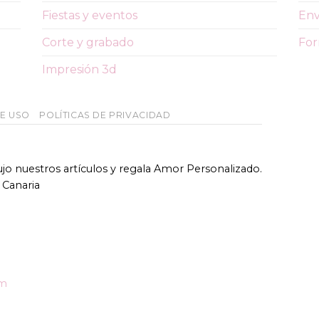
Fiestas y eventos
Env
Corte y grabado
For
Impresión 3d
DE USO
POLÍTICAS DE PRIVACIDAD
bujo nuestros artículos y regala Amor Personalizado.
 Canaria
om