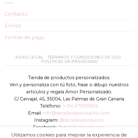
Contacto
Envíos
Formas de pago
AVISO LEGAL
TÉRMINOS Y CONDICIONES DE USO
POLÍTICAS DE PRIVACIDAD
Tienda de productos personalizados.
Ven y personaliza con tú foto, frase o dibujo nuestros
artículos y regala Amor Personalizado.
C/ Carvajal, 45, 35004, Las Palmas de Gran Canaria
Teléfono:
(+34) 676105914
Email:
info@detallesdeensueño.com
Instagram:
@detallesdensueno
Facebook:
@detallesdeensueno
TikTok:
@detallesdensueno
Utilizamos cookies para mejorar la experiencia de