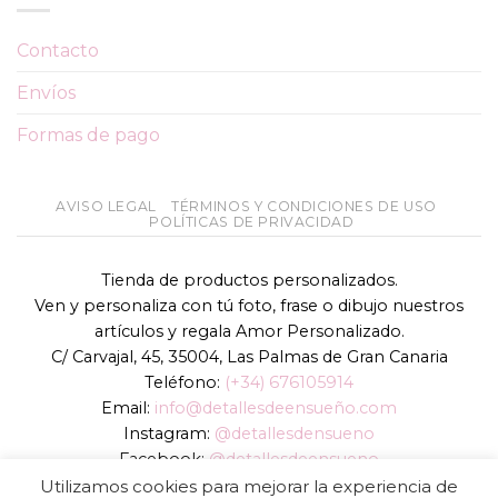
Contacto
Envíos
Formas de pago
AVISO LEGAL
TÉRMINOS Y CONDICIONES DE USO
POLÍTICAS DE PRIVACIDAD
Tienda de productos personalizados.
Ven y personaliza con tú foto, frase o dibujo nuestros
artículos y regala Amor Personalizado.
C/ Carvajal, 45, 35004, Las Palmas de Gran Canaria
Teléfono:
(+34) 676105914
Email:
info@detallesdeensueño.com
Instagram:
@detallesdensueno
Facebook:
@detallesdeensueno
TikTok:
@detallesdensueno
Utilizamos cookies para mejorar la experiencia de