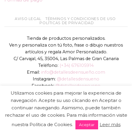
AVISO LEGAL
TÉRMINOS Y CONDICIONES DE USO
POLÍTICAS DE PRIVACIDAD
Tienda de productos personalizados.
Ven y personaliza con tú foto, frase o dibujo nuestros
artículos y regala Amor Personalizado.
C/ Carvajal, 45, 35004, Las Palmas de Gran Canaria
Teléfono:
(+34) 676105914
Email:
info@detallesdeensueño.com
Instagram:
@detallesdensueno
Facebook:
@detallesdeensueno
TikTok:
@detallesdensueno
Utilizamos cookies para mejorar la experiencia de
Página web:
www.detallesdeensueño.com
navegación. Acepte su uso clicando en Aceptar o
continuar navegando. Asimismo, puede también
Copyright 2026 ©
DIGALOWEB.COM
rechazar el uso de cookies. Para más información visite
nuestra Política de Cookies.
Leer más
Aceptar