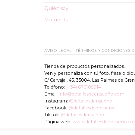
pueden
Quién soy
elegir
en
Mi cuenta
la
página
de
producto
AVISO LEGAL
TÉRMINOS Y CONDICIONES 
Tienda de productos personalizados.
Ven y personaliza con tú foto, frase o di
C/ Carvajal, 45, 35004, Las Palmas de Gran
Teléfono:
(+34) 676105914
Email:
info@detallesdeensueño.com
Instagram:
@detallesdensueno
Facebook:
@detallesdeensueno
TikTok:
@detallesdensueno
Página web:
www.detallesdeensueño.c