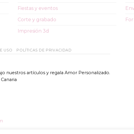
Fiestas y eventos
Env
Corte y grabado
For
Impresión 3d
DE USO
POLÍTICAS DE PRIVACIDAD
bujo nuestros artículos y regala Amor Personalizado.
 Canaria
om