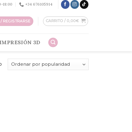
30-18:00
+34 676105914
CARRITO /
0,00
€
/ REGISTRARSE
IMPRESIÓN 3D
o