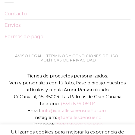
Contacto
Envíos
Formas de pago
AVISO LEGAL
TÉRMINOS Y CONDICIONES DE USO
POLÍTICAS DE PRIVACIDAD
Tienda de productos personalizados.
Ven y personaliza con tú foto, frase o dibujo nuestros
artículos y regala Amor Personalizado.
C/ Carvajal, 45, 35004, Las Palmas de Gran Canaria
Teléfono:
(+34) 676105914
Email:
info@detallesdeensueño.com
Instagram:
@detallesdensueno
Facebook:
@detallesdeensueno
TikTok:
@detallesdensueno
Utilizamos cookies para mejorar la experiencia de