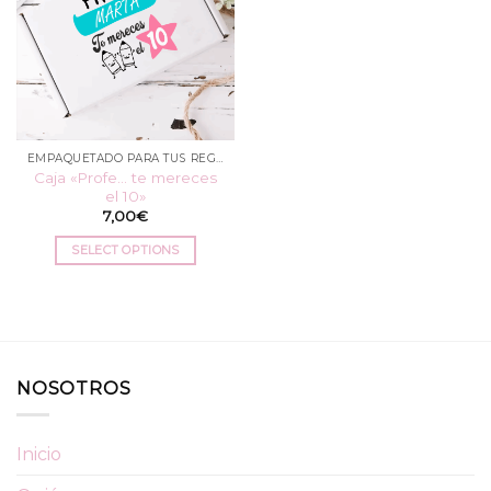
EMPAQUETADO PARA TUS REGALOS
Caja «Profe… te mereces
el 10»
7,00
€
SELECT OPTIONS
NOSOTROS
Inicio