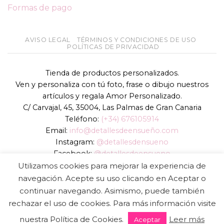
Formas de pago
AVISO LEGAL
TÉRMINOS Y CONDICIONES DE USO
POLÍTICAS DE PRIVACIDAD
Tienda de productos personalizados.
Ven y personaliza con tú foto, frase o dibujo nuestros
artículos y regala Amor Personalizado.
C/ Carvajal, 45, 35004, Las Palmas de Gran Canaria
Teléfono:
(+34) 676105914
Email:
info@detallesdeensueño.com
Instagram:
@detallesdensueno
Facebook:
@detallesdeensueno
TikTok:
@detallesdensueno
Utilizamos cookies para mejorar la experiencia de
Página web:
www.detallesdeensueño.com
navegación. Acepte su uso clicando en Aceptar o
continuar navegando. Asimismo, puede también
Copyright 2026 ©
DIGALOWEB.COM
rechazar el uso de cookies. Para más información visite
nuestra Política de Cookies.
Leer más
Aceptar