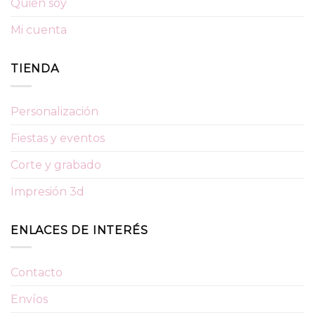
Quién soy
Mi cuenta
TIENDA
Personalización
Fiestas y eventos
Corte y grabado
Impresión 3d
ENLACES DE INTERÉS
Contacto
Envíos