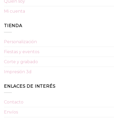
Quién soy
Mi cuenta
TIENDA
Personalización
Fiestas y eventos
Corte y grabado
Impresión 3d
ENLACES DE INTERÉS
Contacto
Envíos