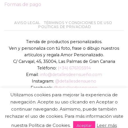
Formas de pago
AVISO LEGAL
TÉRMINOS Y CONDICIONES DE USO
POLÍTICAS DE PRIVACIDAD
Tienda de productos personalizados.
Ven y personaliza con tú foto, frase o dibujo nuestros
artículos y regala Amor Personalizado.
C/ Carvajal, 45, 35004, Las Palmas de Gran Canaria
Teléfono:
(+34) 676105914
Email:
info@detallesdeensueño.com
Instagram:
@detallesdensueno
Facebook:
@detallesdeensueno
TikTok:
@detallesdensueno
Utilizamos cookies para mejorar la experiencia de
Página web:
www.detallesdeensueño.com
navegación. Acepte su uso clicando en Aceptar o
continuar navegando. Asimismo, puede también
Copyright 2026 ©
DIGALOWEB.COM
rechazar el uso de cookies. Para más información visite
nuestra Política de Cookies.
Leer más
Aceptar