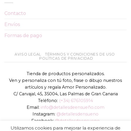
Contacto
Envíos
Formas de pago
AVISO LEGAL
TÉRMINOS Y CONDICIONES DE USO
POLÍTICAS DE PRIVACIDAD
Tienda de productos personalizados.
Ven y personaliza con tú foto, frase o dibujo nuestros
artículos y regala Amor Personalizado.
C/ Carvajal, 45, 35004, Las Palmas de Gran Canaria
Teléfono:
(+34) 676105914
Email:
info@detallesdeensueño.com
Instagram:
@detallesdensueno
Facebook:
@detallesdeensueno
TikTok:
@detallesdensueno
Utilizamos cookies para mejorar la experiencia de