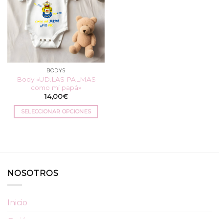
BODYS
Body «UD.LAS PALMAS
como mi papá»
14,00
€
SELECCIONAR OPCIONES
Este
producto
tiene
múltiples
variantes.
NOSOTROS
Las
opciones
se
Inicio
pueden
elegir