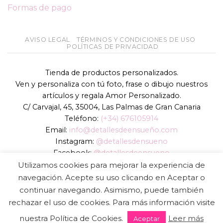
Formas de pago
AVISO LEGAL
TÉRMINOS Y CONDICIONES DE USO
POLÍTICAS DE PRIVACIDAD
Tienda de productos personalizados.
Ven y personaliza con tú foto, frase o dibujo nuestros
artículos y regala Amor Personalizado.
C/ Carvajal, 45, 35004, Las Palmas de Gran Canaria
Teléfono:
(+34) 676105914
Email:
info@detallesdeensueño.com
Instagram:
@detallesdensueno
Facebook:
@detallesdeensueno
TikTok:
@detallesdensueno
Utilizamos cookies para mejorar la experiencia de
Página web:
www.detallesdeensueño.com
navegación. Acepte su uso clicando en Aceptar o
continuar navegando. Asimismo, puede también
Copyright 2026 ©
DIGALOWEB.COM
rechazar el uso de cookies. Para más información visite
nuestra Política de Cookies.
Leer más
Aceptar