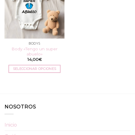
BODYS
Body «Tengo un super
abuelo»
14,00
€
SELECCIONAR OPCIONES
Este
producto
tiene
múltiples
variantes.
NOSOTROS
Las
opciones
se
Inicio
pueden
elegir