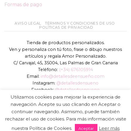
Formas de pago
AVISO LEGAL
TÉRMINOS Y CONDICIONES DE USO
POLÍTICAS DE PRIVACIDAD
Tienda de productos personalizados.
Ven y personaliza con tú foto, frase o dibujo nuestros
artículos y regala Amor Personalizado.
C/ Carvajal, 45, 35004, Las Palmas de Gran Canaria
Teléfono:
(+34) 676105914
Email:
info@detallesdeensueño.com
Instagram:
@detallesdensueno
Facebook:
@detallesdeensueno
TikTok:
@detallesdensueno
Utilizamos cookies para mejorar la experiencia de
Página web:
www.detallesdeensueño.com
navegación. Acepte su uso clicando en Aceptar o
continuar navegando. Asimismo, puede también
Copyright 2026 ©
DIGALOWEB.COM
rechazar el uso de cookies. Para más información visite
nuestra Política de Cookies.
Leer más
Aceptar