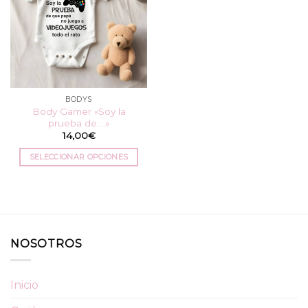
BODYS
Body Gamer «Soy la
prueba de….»
14,00
€
SELECCIONAR OPCIONES
Este
producto
tiene
múltiples
variantes.
NOSOTROS
Las
opciones
se
Inicio
pueden
elegir