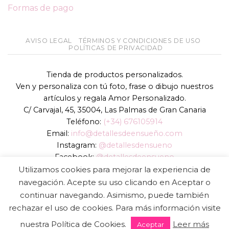
Formas de pago
AVISO LEGAL
TÉRMINOS Y CONDICIONES DE USO
POLÍTICAS DE PRIVACIDAD
Tienda de productos personalizados.
Ven y personaliza con tú foto, frase o dibujo nuestros
artículos y regala Amor Personalizado.
C/ Carvajal, 45, 35004, Las Palmas de Gran Canaria
Teléfono:
(+34) 676105914
Email:
info@detallesdeensueño.com
Instagram:
@detallesdensueno
Facebook:
@detallesdeensueno
TikTok:
@detallesdensueno
Utilizamos cookies para mejorar la experiencia de
Página web:
www.detallesdeensueño.com
navegación. Acepte su uso clicando en Aceptar o
continuar navegando. Asimismo, puede también
Copyright 2026 ©
DIGALOWEB.COM
rechazar el uso de cookies. Para más información visite
nuestra Política de Cookies.
Leer más
Aceptar