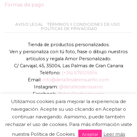
Formas de pago
AVISO LEGAL
TÉRMINOS Y CONDICIONES DE USO
POLÍTICAS DE PRIVACIDAD
Tienda de productos personalizados.
Ven y personaliza con tú foto, frase o dibujo nuestros
artículos y regala Amor Personalizado.
C/ Carvajal, 45, 35004, Las Palmas de Gran Canaria
Teléfono:
(+34) 676105914
Email:
info@detallesdeensueño.com
Instagram:
@detallesdensueno
Facebook:
@detallesdeensueno
TikTok:
@detallesdensueno
Utilizamos cookies para mejorar la experiencia de
Página web:
www.detallesdeensueño.com
navegación. Acepte su uso clicando en Aceptar o
continuar navegando. Asimismo, puede también
Copyright 2026 ©
DIGALOWEB.COM
rechazar el uso de cookies. Para más información visite
nuestra Política de Cookies.
Leer más
Aceptar