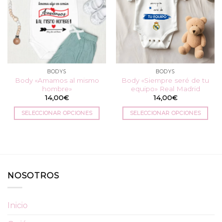
BODYS
BODYS
Body «Amamos al mismo
Body «Siempre seré de tu
hombre»
equipo» Real Madrid
14,00
€
14,00
€
SELECCIONAR OPCIONES
SELECCIONAR OPCIONES
Este
Este
producto
producto
tiene
tiene
múltiples
múltiples
variantes.
variantes.
NOSOTROS
Las
Las
opciones
opciones
se
se
Inicio
pueden
pueden
elegir
elegir