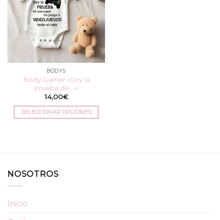
BODYS
Body Gamer «Soy la
prueba de….»
14,00
€
SELECCIONAR OPCIONES
Este
producto
tiene
múltiples
variantes.
NOSOTROS
Las
opciones
se
Inicio
pueden
elegir