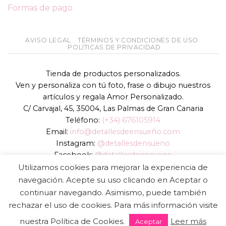
Formas de pago
AVISO LEGAL
TÉRMINOS Y CONDICIONES DE USO
POLÍTICAS DE PRIVACIDAD
Tienda de productos personalizados.
Ven y personaliza con tú foto, frase o dibujo nuestros
artículos y regala Amor Personalizado.
C/ Carvajal, 45, 35004, Las Palmas de Gran Canaria
Teléfono:
(+34) 676105914
Email:
info@detallesdeensueño.com
Instagram:
@detallesdensueno
Facebook:
@detallesdeensueno
TikTok:
@detallesdensueno
Utilizamos cookies para mejorar la experiencia de
Página web:
www.detallesdeensueño.com
navegación. Acepte su uso clicando en Aceptar o
continuar navegando. Asimismo, puede también
Copyright 2026 ©
DIGALOWEB.COM
rechazar el uso de cookies. Para más información visite
nuestra Política de Cookies.
Leer más
Aceptar