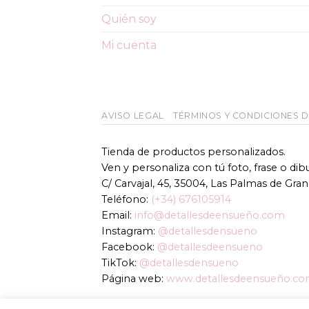
pueden
Quién soy
elegir
en
Mi cuenta
la
página
de
producto
AVISO LEGAL
TÉRMINOS Y CONDICIONES 
Tienda de productos personalizados.
Ven y personaliza con tú foto, frase o di
C/ Carvajal, 45, 35004, Las Palmas de Gran
Teléfono:
(+34) 676105914
Email:
info@detallesdeensueño.com
Instagram:
@detallesdensueno
Facebook:
@detallesdeensueno
TikTok:
@detallesdensueno
Página web:
www.detallesdeensueño.c