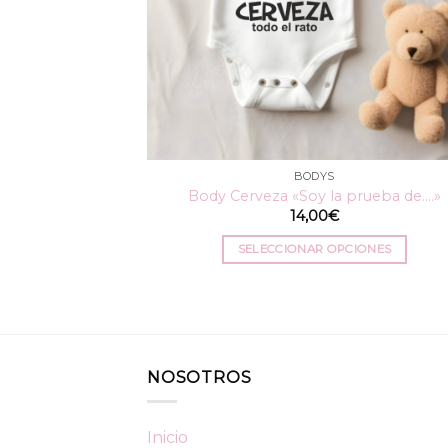
BODYS
Body Cerveza «Soy la prueba de….»
14,00
€
SELECCIONAR OPCIONES
Este
producto
tiene
múltiples
variantes.
NOSOTROS
Las
opciones
se
Inicio