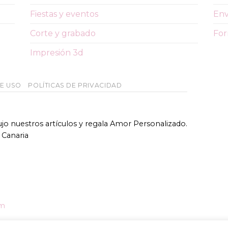
Fiestas y eventos
Env
Corte y grabado
For
Impresión 3d
DE USO
POLÍTICAS DE PRIVACIDAD
bujo nuestros artículos y regala Amor Personalizado.
 Canaria
om