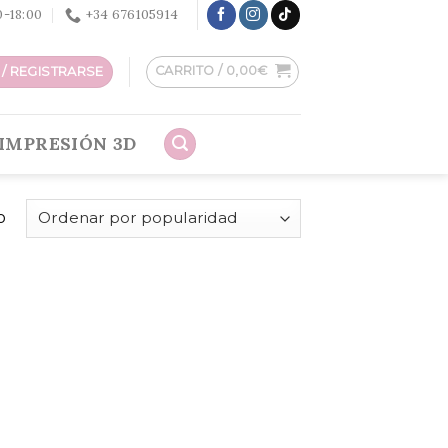
30-18:00
+34 676105914
CARRITO /
0,00
€
/ REGISTRARSE
IMPRESIÓN 3D
o